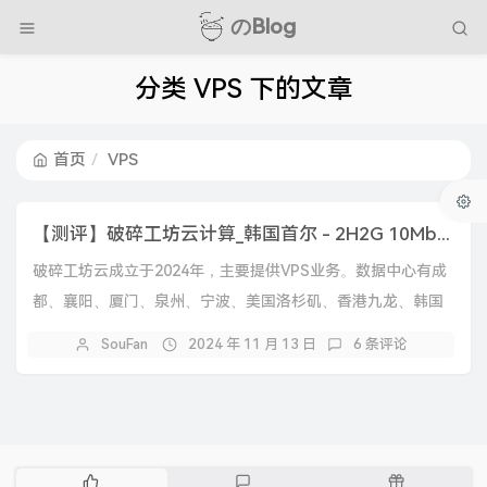
のBlog
分类 VPS 下的文章
首页
VPS
【测评】破碎工坊云计算_韩国首尔 - 2H2G 10Mbps 月付30元
破碎工坊云成立于2024年，主要提供VPS业务。数据中心有成
都、襄阳、厦门、泉州、宁波、美国洛杉矶、香港九龙、韩国
首尔等。CPU是E5-2697V2有需要...
SouFan
2024 年 11 月 13 日
6 条评论
热
最
随