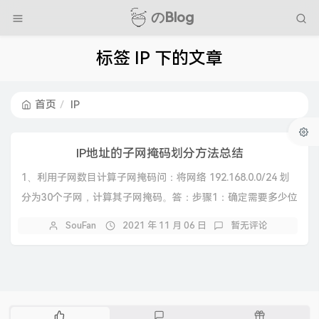
のBlog
标签 IP 下的文章
首页
IP
IP地址的子网掩码划分方法总结
1、利用子网数目计算子网掩码问：将网络 192.168.0.0/24 划
分为30个子网，计算其子网掩码。答：步骤1：确定需要多少位
子网位。所需子网数：30...
SouFan
2021 年 11 月 06 日
暂无评论
热
最
随